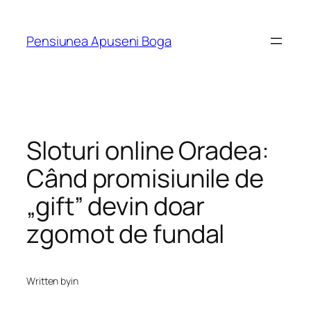
Pensiunea Apuseni Boga
Sloturi online Oradea:
Când promisiunile de
„gift” devin doar
zgomot de fundal
Written by
in