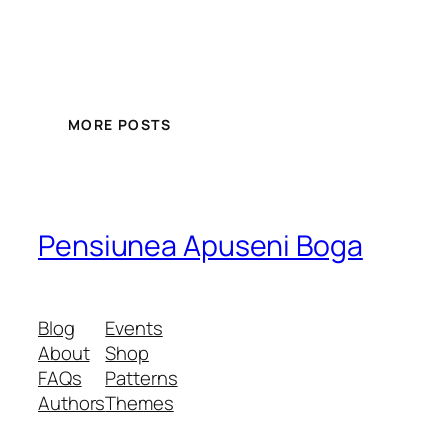
MORE POSTS
Pensiunea Apuseni Boga
Blog
Events
About
Shop
FAQs
Patterns
Authors
Themes