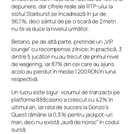
depunere, dar cifrele reale ale RTP-ului la
slotul Starburst se încadrează în jur de
96,1 %, deci săritul de pe o scară de 2 metri
nu te va duce la nivelul următor.
Betano, pe de altă parte, pretinde un „VIP
lounge” cu recompense zilnice; în practică, 3
dintre 5 jucători nu au trecut de primul nivel
de wagering, iar 87% din cei care au ajuns
acolo au pierdut în medie 1 200 RON în luna
respectivă.
Un lucru este sigur: volumul de tranzacții pe
platforma 888casino a crescut cu 42 % în
ultimul an, iar rata de succes la Gonzo’s
Quest rămâne la 0,3 % pentru jackpot‑uri
mari, deci nu există „aură de noroc” în codul
sursă.