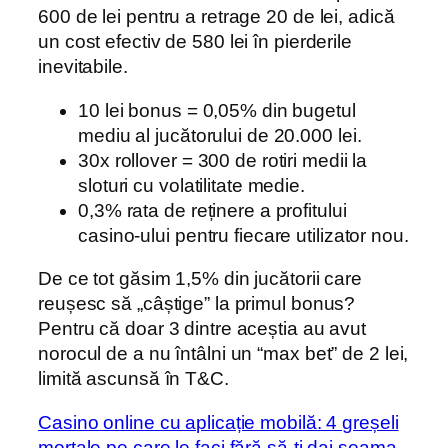
600 de lei pentru a retrage 20 de lei, adică
un cost efectiv de 580 lei în pierderile
inevitabile.
10 lei bonus = 0,05% din bugetul
mediu al jucătorului de 20.000 lei.
30x rollover = 300 de rotiri medii la
sloturi cu volatilitate medie.
0,3% rata de reținere a profitului
casino-ului pentru fiecare utilizator nou.
De ce tot găsim 1,5% din jucătorii care
reușesc să „câștige” la primul bonus?
Pentru că doar 3 dintre aceștia au avut
norocul de a nu întâlni un “max bet” de 2 lei,
limită ascunsă în T&C.
Casino online cu aplicație mobilă: 4 greșeli
mortale pe care le faci fără să-ți dai seama