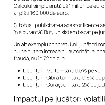
Calculul simplu arată că 1 milion de eu
ar plăti 160,000 de euro.
Și totuși, publicitatea acestor licențe se
în siguranță”. But, un sistem bazat pe jur
Un alt exemplu concret: Unii jucători rom
nu ne putem întrece cu autoritățile loca
fraudă, nu în 72 de zile.
Licență în Malta – taxa 0.5% pe veni
Licență în Gibraltar – taxa 0.6% pe p
Licență în Curaçao – taxa 2% pe ja
Impactul pe jucător: volatil