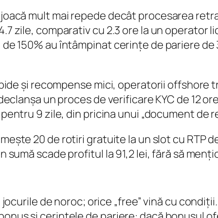
e joacă mult mai repede decât procesarea retra
.7 zile, comparativ cu 2.3 ore la un operator l
 de 150% au întâmpinat cerințe de pariere de 30x
rapide și recompense mici, operatorii offshore 
e declanșa un proces de verificare KYC de 12 or
 pentru 9 zile, din pricina unui „document de re
imește 20 de rotiri gratuite la un slot cu RTP
in sumă scade profitul la 91,2 lei, fără să menț
n jocurile de noroc; orice „free” vină cu condiț
onus și cerințele de pariere: dacă bonusul ofer