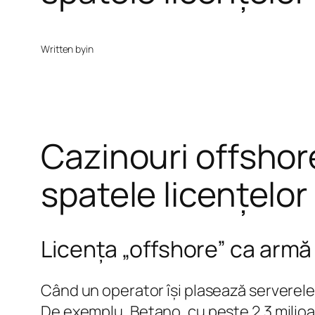
Written by
in
Cazinouri offshor
spatele licențelor
Licența „offshore” ca armă
Când un operator își plasează serverele 
De exemplu, Betano, cu peste 2.3 milioan