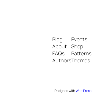
Blog
Events
About
Shop
FAQs
Patterns
Authors
Themes
Designed with
WordPress