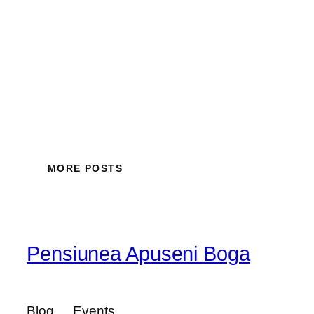
MORE POSTS
Pensiunea Apuseni Boga
Blog
Events