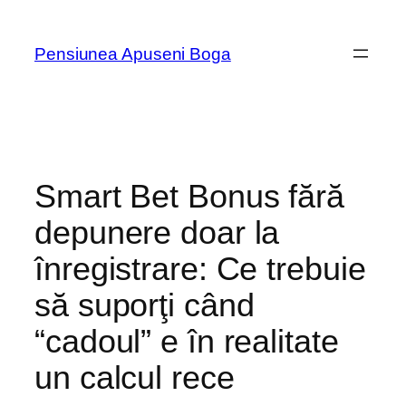
Sari
la
Pensiunea Apuseni Boga
conținut
Smart Bet Bonus fără
depunere doar la
înregistrare: Ce trebuie
să suporţi când
“cadoul” e în realitate
un calcul rece