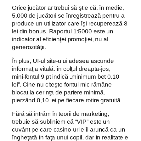
Orice jucător ar trebui să ştie că, în medie,
5.000 de jucători se înregistrează pentru a
produce un utilizator care îşi recuperează 8
lei din bonus. Raportul 1:5000 este un
indicator al eficienţei promoţiei, nu al
generozităţii.
În plus, UI‑ul site‑ului adesea ascunde
informaţia vitală: în colţul dreapta‑jos,
mini‑fontul 9 pt indică „minimum bet 0,10
lei”. Cine nu citeşte fontul mic rămâne
blocat la cerinţa de pariere minimă,
pierzând 0,10 lei pe fiecare rotire gratuită.
Fără să intrăm în teorii de marketing,
trebuie să subliniem că “VIP” este un
cuvânt pe care casino‑urile îl aruncă ca un
îngheţată în faţa unui copil, dar în realitate e