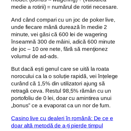
medie a rotirii) = numărul de rotiri necesare.
And când compari cu un joc de poker live,
unde fiecare mână durează în medie 2
minute, vei găsi că 600 lei de wagering
înseamnă 300 de mâini, adică 600 minute
de joc – 10 ore nete, fără să menţionez
volumul de ad‑ads.
But dacă ești genul care se uită la roata
norocului ca la o soluție rapidă, vei înțelege
curând că 1,5% din utilizatori ajung să
retragă ceva. Restul 98,5% rămân cu un
portofoliu de 0 lei, doar cu amintirea unui
„bonus” ce a evaporat ca un nor de fum.
Casino live cu dealeri în română: De ce e
doar altă metodă de a-ți pierde timpul