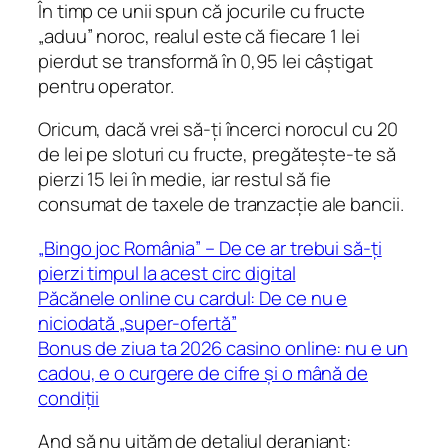
În timp ce unii spun că jocurile cu fructe
„aduu” noroc, realul este că fiecare 1 lei
pierdut se transformă în 0,95 lei câștigat
pentru operator.
Oricum, dacă vrei să-ți încerci norocul cu 20
de lei pe sloturi cu fructe, pregătește-te să
pierzi 15 lei în medie, iar restul să fie
consumat de taxele de tranzacție ale bancii.
„Bingo joc România” – De ce ar trebui să-ţi
pierzi timpul la acest circ digital
Păcănele online cu cardul: De ce nu e
niciodată „super‑ofertă”
Bonus de ziua ta 2026 casino online: nu e un
cadou, e o curgere de cifre și o mână de
condiții
And să nu uităm de detaliul deranjant: