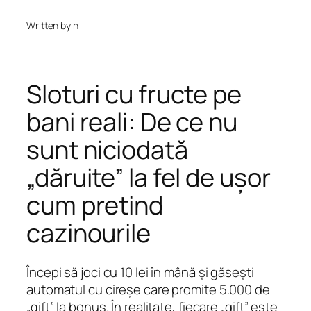
Written by
in
Sloturi cu fructe pe
bani reali: De ce nu
sunt niciodată
„dăruite” la fel de ușor
cum pretind
cazinourile
Începi să joci cu 10 lei în mână și găsești
automatul cu cireșe care promite 5.000 de
„gift” la bonus. În realitate, fiecare „gift” este