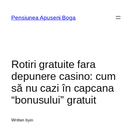
Pensiunea Apuseni Boga
Rotiri gratuite fara
depunere casino: cum
să nu cazi în capcana
“bonusului” gratuit
Written by
in