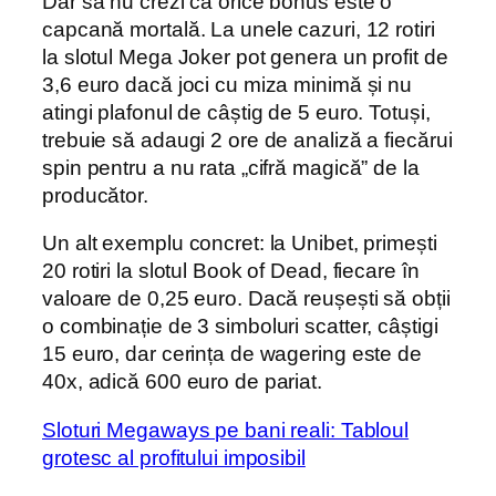
Dar să nu crezi că orice bonus este o
capcană mortală. La unele cazuri, 12 rotiri
la slotul Mega Joker pot genera un profit de
3,6 euro dacă joci cu miza minimă și nu
atingi plafonul de câștig de 5 euro. Totuși,
trebuie să adaugi 2 ore de analiză a fiecărui
spin pentru a nu rata „cifră magică” de la
producător.
Un alt exemplu concret: la Unibet, primești
20 rotiri la slotul Book of Dead, fiecare în
valoare de 0,25 euro. Dacă reușești să obții
o combinație de 3 simboluri scatter, câștigi
15 euro, dar cerința de wagering este de
40x, adică 600 euro de pariat.
Sloturi Megaways pe bani reali: Tabloul
grotesc al profitului imposibil