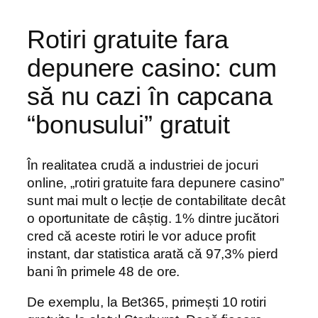
Rotiri gratuite fara
depunere casino: cum
să nu cazi în capcana
“bonusului” gratuit
În realitatea crudă a industriei de jocuri
online, „rotiri gratuite fara depunere casino”
sunt mai mult o lecție de contabilitate decât
o oportunitate de câștig. 1% dintre jucători
cred că aceste rotiri le vor aduce profit
instant, dar statistica arată că 97,3% pierd
bani în primele 48 de ore.
De exemplu, la Bet365, primești 10 rotiri