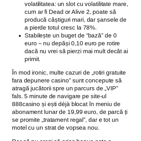
volatilitatea: un slot cu volatilitate mare,
cum ar fi Dead or Alive 2, poate să
producă câștiguri mari, dar șansele de
a pierde totul cresc la 78%.
Stabilește un buget de “bază” de 0
euro – nu depăși 0,10 euro pe rotire
dacă nu vrei să pierzi mai mult decât ai
primit.
În mod ironic, multe cazuri de „rotiri gratuite
fara depunere casino” sunt concepute să
atragă jucătorii spre un parcurs de „VIP”
fals. 5 minute de navigare pe site-ul
888casino și ești déjà blocat în meniu de
abonament lunar de 19,99 euro, de parcă ți
se promite „tratament regal”, dar e tot un
motel cu un strat de vopsea nou.