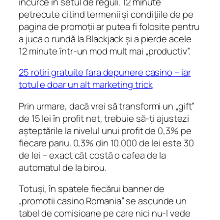
încurce în setul de reguli. 12 minute
petrecute citind termenii și condițiile de pe
pagina de promoții ar putea fi folosite pentru
a juca o rundă la Blackjack și a pierde acele
12 minute într-un mod mult mai „productiv”.
25 rotiri gratuite fara depunere casino – iar
totul e doar un alt marketing trick
Prin urmare, dacă vrei să transformi un „gift”
de 15 lei în profit net, trebuie să-ți ajustezi
așteptările la nivelul unui profit de 0,3% pe
fiecare pariu. 0,3% din 10.000 de lei este 30
de lei – exact cât costă o cafea de la
automatul de la birou.
Totuși, în spatele fiecărui banner de
„promotii casino Romania” se ascunde un
tabel de comisioane pe care nici nu-l vede