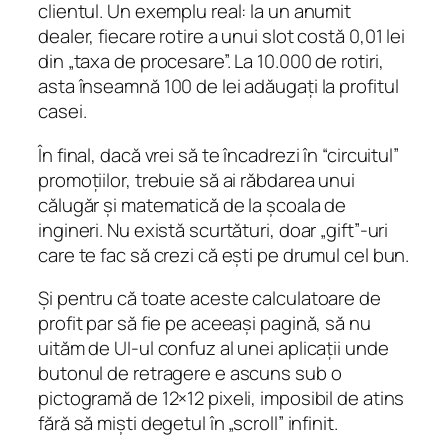
clientul. Un exemplu real: la un anumit
dealer, fiecare rotire a unui slot costă 0,01 lei
din „taxa de procesare”. La 10.000 de rotiri,
asta înseamnă 100 de lei adăugați la profitul
casei.
În final, dacă vrei să te încadrezi în “circuitul”
promoţiilor, trebuie să ai răbdarea unui
călugăr și matematică de la școala de
ingineri. Nu există scurtături, doar „gift”‑uri
care te fac să crezi că ești pe drumul cel bun.
Și pentru că toate aceste calculatoare de
profit par să fie pe aceeași pagină, să nu
uităm de UI‑ul confuz al unei aplicații unde
butonul de retragere e ascuns sub o
pictogramă de 12×12 pixeli, imposibil de atins
fără să miști degetul în „scroll” infinit.