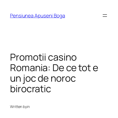
Pensiunea Apuseni Boga
Promotii casino
Romania: De ce tot e
un joc de noroc
birocratic
Written by
in