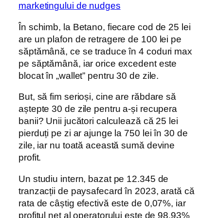
marketingului de nudges
În schimb, la Betano, fiecare cod de 25 lei
are un plafon de retragere de 100 lei pe
săptămână, ce se traduce în 4 coduri max
pe săptămână, iar orice excedent este
blocat în „wallet” pentru 30 de zile.
But, să fim serioși, cine are răbdare să
aștepte 30 de zile pentru a-și recupera
banii? Unii jucători calculează că 25 lei
pierduți pe zi ar ajunge la 750 lei în 30 de
zile, iar nu toată această sumă devine
profit.
Un studiu intern, bazat pe 12.345 de
tranzacții de paysafecard în 2023, arată că
rata de câștig efectivă este de 0,07%, iar
profitul net al operatorului este de 98,93%