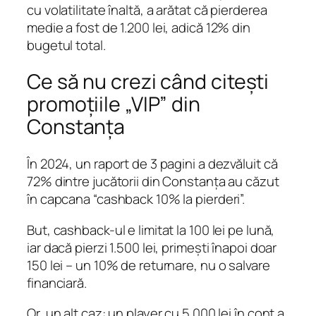
cu volatilitate înaltă, a arătat că pierderea
medie a fost de 1.200 lei, adică 12% din
bugetul total.
Ce să nu crezi când citești
promoțiile „VIP” din
Constanța
În 2024, un raport de 3 pagini a dezvăluit că
72% dintre jucătorii din Constanța au căzut
în capcana “cashback 10% la pierderi”.
But, cashback-ul e limitat la 100 lei pe lună,
iar dacă pierzi 1.500 lei, primești înapoi doar
150 lei – un 10% de returnare, nu o salvare
financiară.
Or, un alt caz: un player cu 5.000 lei în cont a