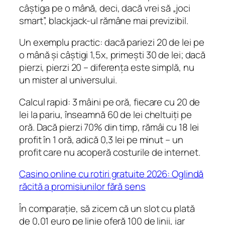
câștiga pe o mână, deci, dacă vrei să „joci
smart”, blackjack-ul rămâne mai previzibil.
Un exemplu practic: dacă pariezi 20 de lei pe
o mână și câștigi 1,5x, primești 30 de lei; dacă
pierzi, pierzi 20 – diferența este simplă, nu
un mister al universului.
Calcul rapid: 3 mâini pe oră, fiecare cu 20 de
lei la pariu, înseamnă 60 de lei cheltuiți pe
oră. Dacă pierzi 70% din timp, rămâi cu 18 lei
profit în 1 oră, adică 0,3 lei pe minut – un
profit care nu acoperă costurile de internet.
Casino online cu rotiri gratuite 2026: Oglindă
răcită a promisiunilor fără sens
În comparație, să zicem că un slot cu plată
de 0,01 euro pe linie oferă 100 de linii, iar