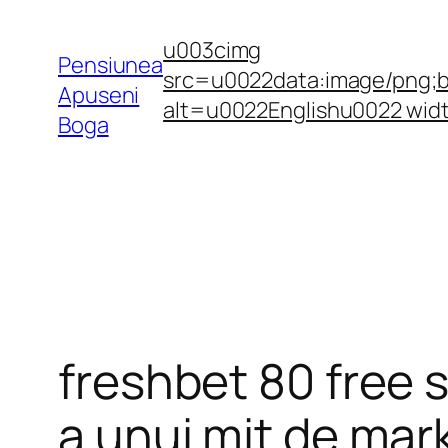
u003cimg
Pensiunea
src=u0022data:image/png
Apuseni
alt=u0022Englishu0022 widt
Boga
freshbet 80 free s
a unui mit de mar