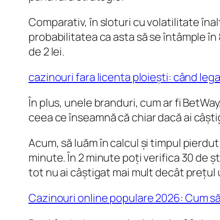
Comparativ, în sloturi cu volatilitate în
probabilitatea ca asta să se întâmple în 8
de 2 lei.
cazinouri fara licenta ploiești: când leg
În plus, unele branduri, cum ar fi BetWa
ceea ce înseamnă că chiar dacă ai câștigat
Acum, să luăm în calcul și timpul pierdu
minute. În 2 minute poți verifica 30 de ști
tot nu ai câștigat mai mult decât prețul
Cazinouri online populare 2026: Cum să 