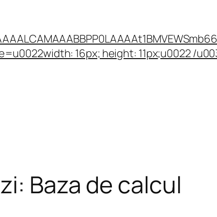
AAALCAMAAABBPP0LAAAAt1BMVEWSmb66z+18
u0022width: 16px; height: 11px;u0022 /u00
zi: Baza de calcul