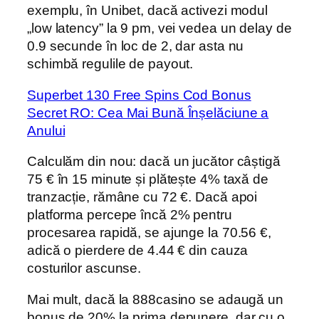
exemplu, în Unibet, dacă activezi modul
„low latency” la 9 pm, vei vedea un delay de
0.9 secunde în loc de 2, dar asta nu
schimbă regulile de payout.
Superbet 130 Free Spins Cod Bonus
Secret RO: Cea Mai Bună Înșelăciune a
Anului
Calculăm din nou: dacă un jucător câștigă
75 € în 15 minute și plătește 4% taxă de
tranzacție, rămâne cu 72 €. Dacă apoi
platforma percepe încă 2% pentru
procesarea rapidă, se ajunge la 70.56 €,
adică o pierdere de 4.44 € din cauza
costurilor ascunse.
Mai mult, dacă la 888casino se adaugă un
bonus de 20% la prima depunere, dar cu o