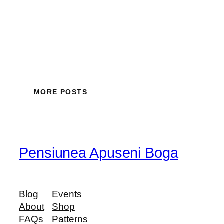
MORE POSTS
Pensiunea Apuseni Boga
Blog
Events
About
Shop
FAQs
Patterns