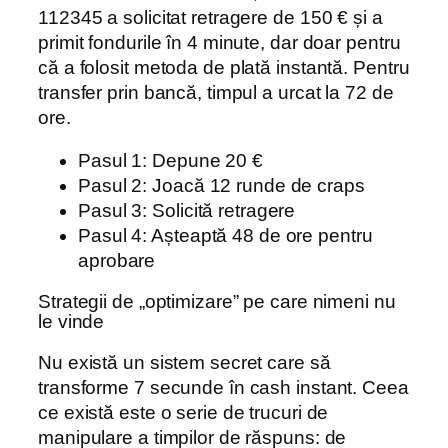
112345 a solicitat retragere de 150 € și a
primit fondurile în 4 minute, dar doar pentru
că a folosit metoda de plată instantă. Pentru
transfer prin bancă, timpul a urcat la 72 de
ore.
Pasul 1: Depune 20 €
Pasul 2: Joacă 12 runde de craps
Pasul 3: Solicită retragere
Pasul 4: Așteaptă 48 de ore pentru
aprobare
Strategii de „optimizare” pe care nimeni nu
le vinde
Nu există un sistem secret care să
transforme 7 secunde în cash instant. Ceea
ce există este o serie de trucuri de
manipulare a timpilor de răspuns: de