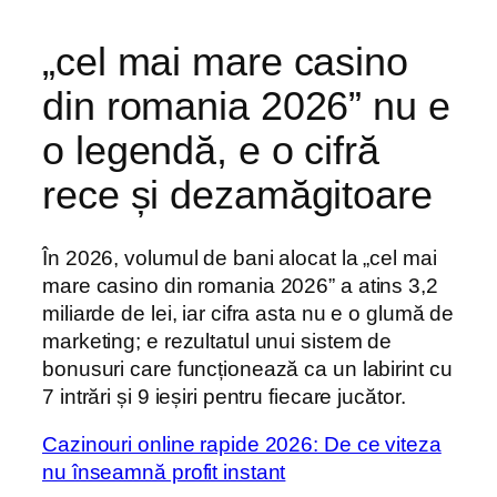
„cel mai mare casino
din romania 2026” nu e
o legendă, e o cifră
rece și dezamăgitoare
În 2026, volumul de bani alocat la „cel mai
mare casino din romania 2026” a atins 3,2
miliarde de lei, iar cifra asta nu e o glumă de
marketing; e rezultatul unui sistem de
bonusuri care funcționează ca un labirint cu
7 intrări și 9 ieșiri pentru fiecare jucător.
Cazinouri online rapide 2026: De ce viteza
nu înseamnă profit instant