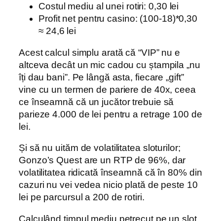
Costul mediu al unei rotiri: 0,30 lei
Profit net pentru casino: (100-18)*0,30
≈ 24,6 lei
Acest calcul simplu arată că “VIP” nu e
altceva decât un mic cadou cu ștampila „nu
îți dau bani”. Pe lângă asta, fiecare „gift”
vine cu un termen de pariere de 40x, ceea
ce înseamnă că un jucător trebuie să
parieze 4.000 de lei pentru a retrage 100 de
lei.
Și să nu uităm de volatilitatea sloturilor;
Gonzo’s Quest are un RTP de 96%, dar
volatilitatea ridicată înseamnă că în 80% din
cazuri nu vei vedea nicio plată de peste 10
lei pe parcursul a 200 de rotiri.
Calculând timpul mediu petrecut pe un slot