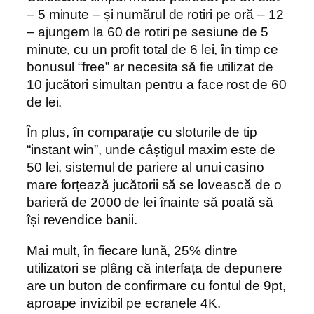
– 5 minute – și numărul de rotiri pe oră – 12
– ajungem la 60 de rotiri pe sesiune de 5
minute, cu un profit total de 6 lei, în timp ce
bonusul “free” ar necesita să fie utilizat de
10 jucători simultan pentru a face rost de 60
de lei.
În plus, în comparație cu sloturile de tip
“instant win”, unde câștigul maxim este de
50 lei, sistemul de pariere al unui casino
mare forțează jucătorii să se lovească de o
barieră de 2000 de lei înainte să poată să
își revendice banii.
Mai mult, în fiecare lună, 25% dintre
utilizatori se plâng că interfața de depunere
are un buton de confirmare cu fontul de 9pt,
aproape invizibil pe ecranele 4K.