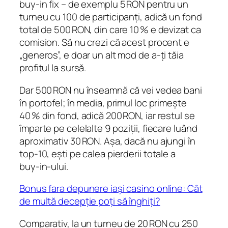
buy‑in fix – de exemplu 5 RON pentru un
turneu cu 100 de participanți, adică un fond
total de 500 RON, din care 10 % e devizat ca
comision. Să nu crezi că acest procent e
„generos”, e doar un alt mod de a-ți tăia
profitul la sursă.
Dar 500 RON nu înseamnă că vei vedea bani
în portofel; în media, primul loc primește
40 % din fond, adică 200 RON, iar restul se
împarte pe celelalte 9 poziții, fiecare luând
aproximativ 30 RON. Așa, dacă nu ajungi în
top‑10, ești pe calea pierderii totale a
buy‑in‑ului.
Bonus fara depunere iași casino online: Cât
de multă decepție poţi să înghiţi?
Comparativ, la un turneu de 20 RON cu 250