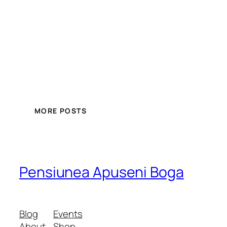
MORE POSTS
Pensiunea Apuseni Boga
Blog
Events
About
Shop