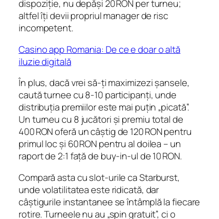
dispoziție, nu depăși 20 RON per turneu;
altfel îți devii propriul manager de risc
incompetent.
Casino app Romania: De ce e doar o altă
iluzie digitală
În plus, dacă vrei să-ți maximizezi șansele,
caută turnee cu 8‑10 participanți, unde
distribuția premiilor este mai puțin „picată”.
Un turneu cu 8 jucători și premiu total de
400 RON oferă un câștig de 120 RON pentru
primul loc și 60 RON pentru al doilea – un
raport de 2:1 față de buy‑in‑ul de 10 RON.
Compară asta cu slot‑urile ca Starburst,
unde volatilitatea este ridicată, dar
câștigurile instantanee se întâmplă la fiecare
rotire. Turneele nu au „spin gratuit”, ci o