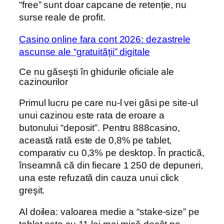
“free” sunt doar capcane de retenție, nu
surse reale de profit.
Casino online fara cont 2026: dezastrele
ascunse ale “gratuităţii” digitale
Ce nu găseşti în ghidurile oficiale ale
cazinourilor
Primul lucru pe care nu-l vei găsi pe site‑ul
unui cazinou este rata de eroare a
butonului “deposit”. Pentru 888casino,
această rată este de 0,8% pe tablet,
comparativ cu 0,3% pe desktop. În practică,
înseamnă că din fiecare 1 250 de depuneri,
una este refuzată din cauza unui click
greşit.
Al doilea: valoarea medie a “stake‑size” pe