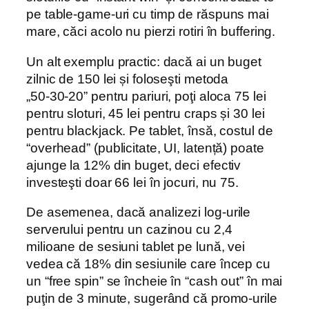
pe table‑game‑uri cu timp de răspuns mai
mare, căci acolo nu pierzi rotiri în buffering.
Un alt exemplu practic: dacă ai un buget
zilnic de 150 lei și foloseşti metoda
„50‑30‑20” pentru pariuri, poţi aloca 75 lei
pentru sloturi, 45 lei pentru craps și 30 lei
pentru blackjack. Pe tablet, însă, costul de
“overhead” (publicitate, UI, latență) poate
ajunge la 12% din buget, deci efectiv
investeşti doar 66 lei în jocuri, nu 75.
De asemenea, dacă analizezi log‑urile
serverului pentru un cazinou cu 2,4
milioane de sesiuni tablet pe lună, vei
vedea că 18% din sesiunile care încep cu
un “free spin” se încheie în “cash out” în mai
puţin de 3 minute, sugerând că promo‑urile