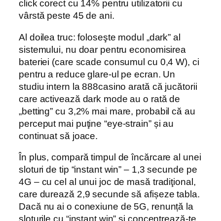
click corect cu 14% pentru utilizatorii cu
vârstă peste 45 de ani.
Al doilea truc: foloseşte modul „dark” al
sistemului, nu doar pentru economisirea
bateriei (care scade consumul cu 0,4 W), ci
pentru a reduce glare‑ul pe ecran. Un
studiu intern la 888casino arată că jucătorii
care activează dark mode au o rată de
„betting” cu 3,2% mai mare, probabil că au
perceput mai puţine “eye‑strain” și au
continuat să joace.
În plus, compară timpul de încărcare al unei
sloturi de tip “instant win” – 1,3 secunde pe
4G – cu cel al unui joc de masă tradiţional,
care durează 2,9 secunde să afișeze tabla.
Dacă nu ai o conexiune de 5G, renunță la
sloturile cu “instant win” și concentrează-te