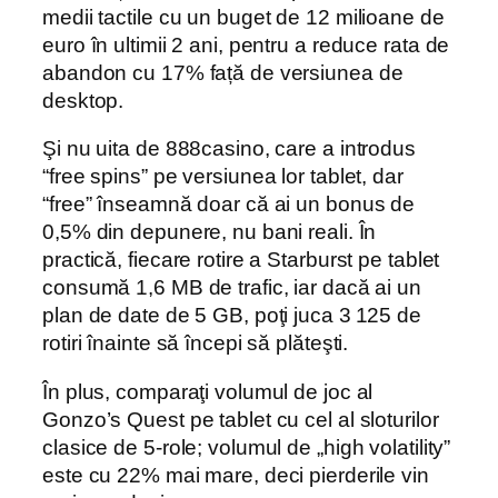
medii tactile cu un buget de 12 milioane de
euro în ultimii 2 ani, pentru a reduce rata de
abandon cu 17% față de versiunea de
desktop.
Şi nu uita de 888casino, care a introdus
“free spins” pe versiunea lor tablet, dar
“free” înseamnă doar că ai un bonus de
0,5% din depunere, nu bani reali. În
practică, fiecare rotire a Starburst pe tablet
consumă 1,6 MB de trafic, iar dacă ai un
plan de date de 5 GB, poţi juca 3 125 de
rotiri înainte să începi să plăteşti.
În plus, comparaţi volumul de joc al
Gonzo’s Quest pe tablet cu cel al sloturilor
clasice de 5‑role; volumul de „high volatility”
este cu 22% mai mare, deci pierderile vin