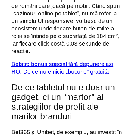
de români care joacă pe mobil. Când spun
„cazinouri online pe tablet”, nu mă refer la
un simplu UI responsive; vorbesc de un
ecosistem unde fiecare buton de rotire a
rolei se întinde pe o suprafață de 184 cm²,
iar fiecare click costă 0,03 sekunde de
reacție.
Betstro bonus special fără depunere azi
RO: De ce nu e nicio „bucurie” gratuită
De ce tabletul nu e doar un
gadget, ci un “martor” al
strategiilor de profit ale
marilor branduri
Bet365 și Unibet, de exemplu, au investit în