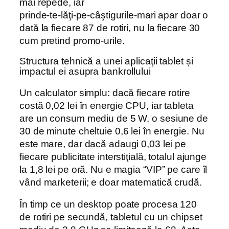
mai repede, iar
prinde‑te‑lăţi‑pe‑câştigurile‑mari apar doar o
dată la fiecare 87 de rotiri, nu la fiecare 30
cum pretind promo‑urile.
Structura tehnică a unei aplicaţii tablet și
impactul ei asupra bankrollului
Un calculator simplu: dacă fiecare rotire
costă 0,02 lei în energie CPU, iar tableta
are un consum mediu de 5 W, o sesiune de
30 de minute cheltuie 0,6 lei în energie. Nu
este mare, dar dacă adaugi 0,03 lei pe
fiecare publicitate interstiţială, totalul ajunge
la 1,8 lei pe oră. Nu e magia “VIP” pe care îl
vând marketerii; e doar matematică crudă.
În timp ce un desktop poate procesa 120
de rotiri pe secundă, tabletul cu un chipset