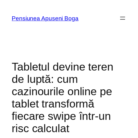
Sari
la
Pensiunea Apuseni Boga
conținut
Tabletul devine teren
de luptă: cum
cazinourile online pe
tablet transformă
fiecare swipe într-un
risc calculat