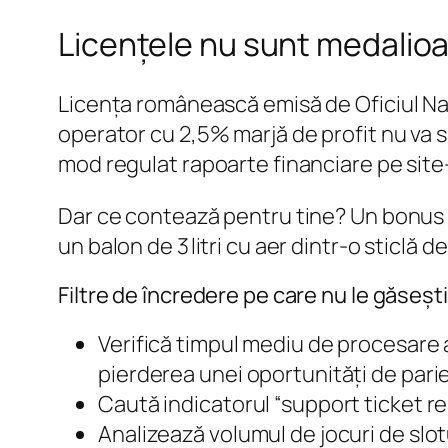
Licențele nu sunt medalio
Licența românească emisă de Oficiul Nați
operator cu 2,5% marjă de profit nu va să
mod regulat rapoarte financiare pe site‑u
Dar ce contează pentru tine? Un bonus de
un balon de 3 litri cu aer dintr‑o sticlă de
Filtre de încredere pe care nu le găseșt
Verifică timpul mediu de procesare a
pierderea unei oportunități de parie
Caută indicatorul “support ticket re
Analizează volumul de jocuri de slotur