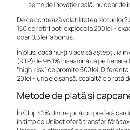
semn de inovație reală, nu doar de 
De ce contează volatilitatea sloturilor? Un
150 de rotiri poți exploda la 200 lei – ex
doar 0,3 lei la bonus.
În plus, dacă nu-ți place să aștepți, ia î
(RTP) de 96,1% înseamnă că pe fiecare 100 
“high‑risk” ce promite 500 lei. Diferența
20 lei – una e o șansă, cealaltă e o rată 
Metode de plată și capcan
În Cluj, 42% dintre jucători preferă car
în timp ce Unibet oferă transfer fără taxă