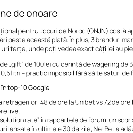
ane de onoare
onal pentru Jocuri de Noroc (ONJN) costă aprox
ri peste această plată. În plus, 3 branduri mar
ri terțe, unde poți vedea exact câți lei au pie
 „gift” de 100 lei cu cerință de wagering de 3
 0,5 litri – practic imposibil fără să te saturi de 
i în top‑10 Google
 retragerilor: 48 de ore la Unibet vs 72 de or
re live.
solution rate” în rapoartele de forum; un scor
i lansate în ultimele 30 de zile; NetBet a adăuga