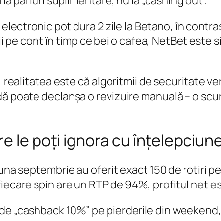
 la pariuri suplimentare, nu la „cashing out”.
 electronic pot dura 2 zile la Betano, în contr
anii pe cont în timp ce bei o cafea, NetBet este
, realitatea este că algoritmii de securitate ve
dă poate declanșa o revizuire manuală – o scur
e le poți ignora cu înțelepciun
na septembrie au oferit exact 150 de rotiri pent
iecare spin are un RTP de 94%, profitul net es
de „cashback 10%” pe pierderile din weekend, u