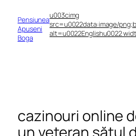
u003cimg
Pensiunea
src=u0022data:image/png
Apuseni
alt=u0022Englishu0022 widt
Boga
cazinouri online d
un veteran sătul 