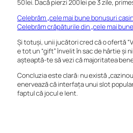
50 lei. Dacă pierzi 200 lei pe 3 zile, prim
Celebrăm „cele mai bune bonusuri casin
Celebrăm crăpăturile din „cele mai bune
Și totuși, unii jucători cred că o ofertă
e tot un “gift” învelit în sac de hârtie și 
așteaptă-te să vezi că majoritatea benefi
Concluzia este clară: nu există „cazinouri
enervează că interfața unui slot popular
faptul că jocul e lent.