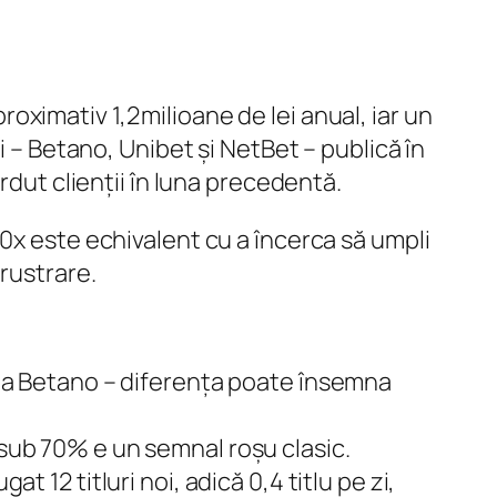
imativ 1,2 milioane de lei anual, iar un
i – Betano, Unibet și NetBet – publică în
rdut clienții în luna precedentă.
0x este echivalent cu a încerca să umpli
frustrare.
e la Betano – diferența poate însemna
 sub 70% e un semnal roșu clasic.
t 12 titluri noi, adică 0,4 titlu pe zi,