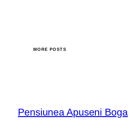
MORE POSTS
Pensiunea Apuseni Boga