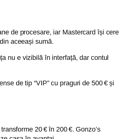
ane de procesare, iar Mastercard își cere
% din aceeași sumă.
nu e vizibilă în interfață, dar contul
ense de tip “VIP” cu praguri de 500 € și
ă transforme 20 € în 200 €. Gonzo’s
eze casa în avantaj.