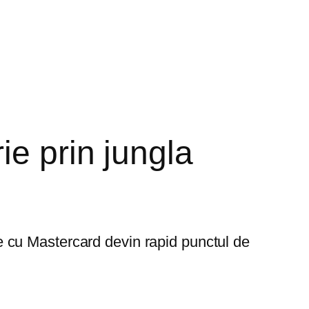
ie prin jungla
ine cu Mastercard devin rapid punctul de