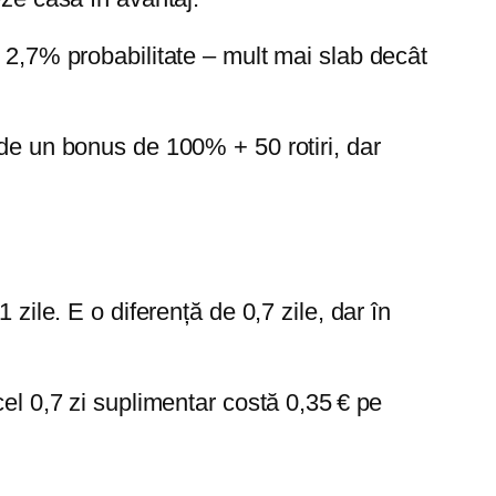
 2,7% probabilitate – mult mai slab decât
 de un bonus de 100% + 50 rotiri, dar
zile. E o diferență de 0,7 zile, dar în
cel 0,7 zi suplimentar costă 0,35 € pe