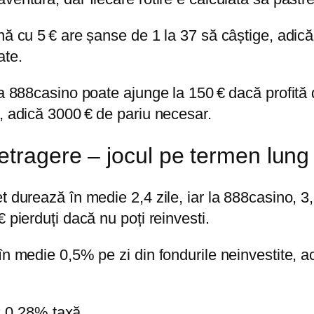
nă cu 5 € are șanse de 1 la 37 să câștige, adică
ate.
la 888casino poate ajunge la 150 € dacă profită
, adică 3000 € de pariu necesar.
etragere – jocul pe termen lung
 durează în medie 2,4 zile, iar la 888casino, 3,1 
 pierduți dacă nu poți reinvesti.
în medie 0,5% pe zi din fondurile neinvestite, a
: 0,28% taxă