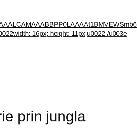
AAAALCAMAAABBPP0LAAAAt1BMVEWSmb66z+1
22width: 16px; height: 11px;u0022 /u003e
ie prin jungla