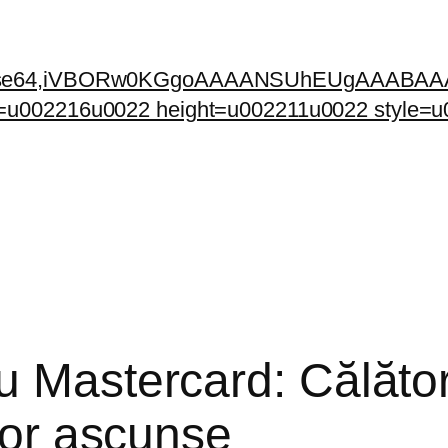
g;base64,iVBORw0KGgoAAAANSUhEUgAAABA
=u002216u0022 height=u002211u0022 style=u00
u Mastercard: Călător
elor ascunse