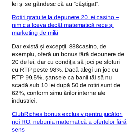
lei şi se gândesc că au “câştigat”.
Rotiri gratuite la depunere 20 lei casino –
nimic altceva decât matematică rece şi
marketing de milă
Dar există și excepţii. 888casino, de
exemplu, oferă un bonus fără depunere de
20 de lei, dar cu condiţia să joci pe sloturi
cu RTP peste 98%. Dacă alegi un joc cu
RTP 99,5%, şansele ca banii tăi să nu
scadă sub 10 lei după 50 de rotiri sunt de
62%, conform simulărilor interne ale
industriei.
ClubRiches bonus exclusiv pentru jucători
noi RO: nebunia matematică a ofertelor fără
sens