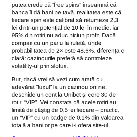
putea crede că “free spins” înseamnă că
banca îi dă bani pe tavă, realitatea este că
fiecare spin este calibrat să returneze 2,3
lei dintr-un potenţial de 10 lei în medie, iar
95% din rotiri nu aduc niciun profit. Dacă
compari cu un pariu la ruletă, unde
probabilitatea de 2× este 48,6%, diferenţa e
clară: cazinourile preferă să controleze
volatility‑ul prin sloturi.
But, dacă vrei să vezi cum arată cu
adevărat “luxul” la un cazinou online,
deschide un cont la Unibet și cere 30 de
rotiri “VIP”. Vei constata că acele rotiri au
limită de câştig de 0,5 lei fiecare – practic,
un “VIP” cu un badge de 0,1% din valoarea
totală a banilor pe care i‑i ofera site‑ul.