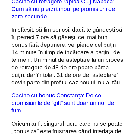
Casino cu retragere rapidă Cluj‑Napoca:
Cum să nu pierzi timpul pe promisiuni de
zero‑secunde
În sfârşit, să fim serioşi: dacă te gândeşti să
îţi petreci 7 ore să găseşti cel mai bun
bonus fără depunere, vei pierde cel puţin
14 minute în timp de încărcare a paginii de
termeni. Un minut de așteptare la un proces
de retragere de 48 de ore poate părea
puţin, dar în total, 31 de ore de “așteptare”
devin parte din profitul cazinoului, nu al tău.
Casino cu bonus Constanța: De ce
promisiunile de “gift” sunt doar un nor de
fum
Oricum ar fi, singurul lucru care nu se poate
„bonusiza” este frustrarea când interfaţa de