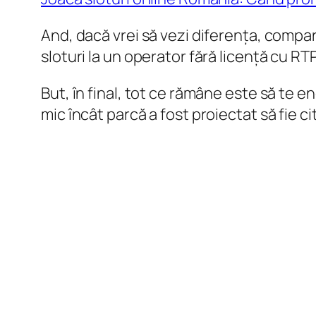
And, dacă vrei să vezi diferența, compară
sloturi la un operator fără licență cu R
But, în final, tot ce rămâne este să te e
mic încât parcă a fost proiectat să fie c