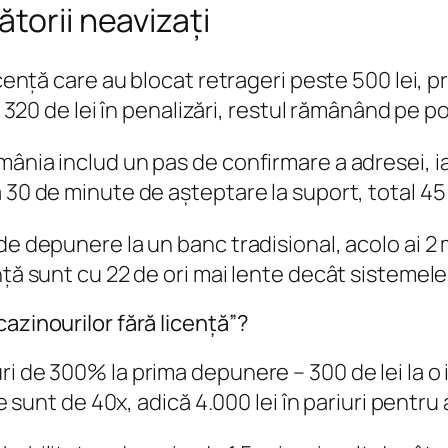
torii neavizați
licență care au blocat retrageri peste 500 lei, 
t 320 de lei în penalizări, restul rămânând pe po
ânia includ un pas de confirmare a adresei, ia
a 30 de minute de așteptare la suport, total 4
de depunere la un banc tradisional, acolo ai 2
nță sunt cu 22 de ori mai lente decât sistemel
azinourilor fără licență”?
i de 300% la prima depunere – 300 de lei la o i
le sunt de 40x, adică 4.000 lei în pariuri pentr