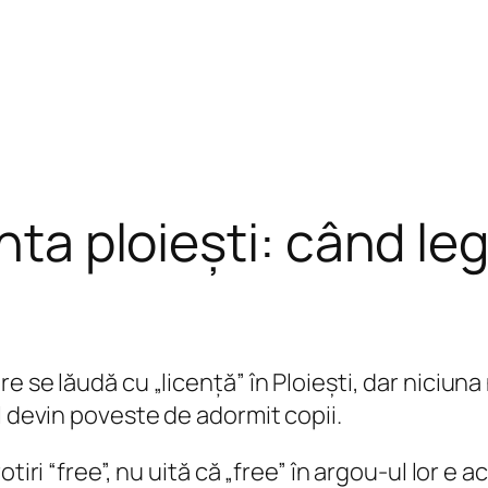
enta ploiești: când le
se lăudă cu „licență” în Ploiești, dar niciuna n
l devin poveste de adormit copii.
iri “free”, nu uită că „free” în argou-ul lor e ac