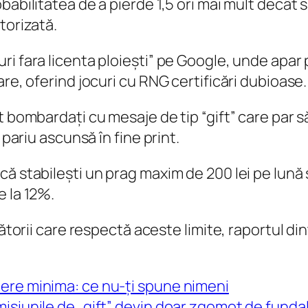
abilitatea de a pierde 1,5 ori mai mult decât s
torizată.
 fara licenta ploiești” pe Google, unde apar pr
re, oferind jocuri cu RNG certificări dubioase.
 bombardați cu mesaje de tip “gift” care par să
 pariu ascunsă în fine print.
 stabilești un prag maxim de 200 lei pe lună și 
e la 12%.
cătorii care respectă aceste limite, raportul din
ere minima: ce nu-ți spune nimeni
isiunile de „gift” devin doar zgomot de funda