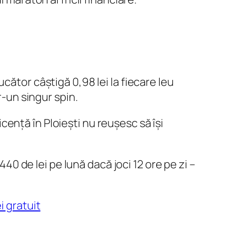
cător câștigă 0,98 lei la fiecare leu
r-un singur spin.
licență în Ploiești nu reușesc să își
440 de lei pe lună dacă joci 12 ore pe zi –
i gratuit