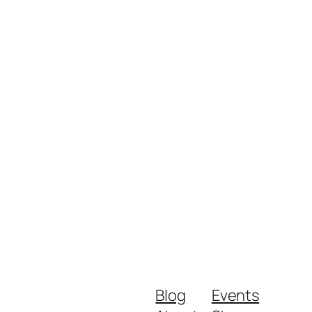
Blog
Events