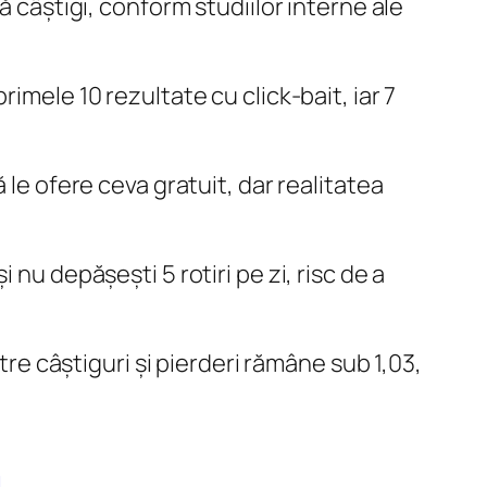
ă câștigi, conform studiilor interne ale
imele 10 rezultate cu click‑bait, iar 7
 le ofere ceva gratuit, dar realitatea
nu depășești 5 rotiri pe zi, risc de a
tre câștiguri și pierderi rămâne sub 1,03,
l