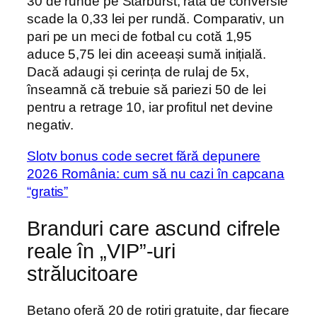
30 de runde pe Starburst, rata de conversie
scade la 0,33 lei per rundă. Comparativ, un
pari pe un meci de fotbal cu cotă 1,95
aduce 5,75 lei din aceeași sumă inițială.
Dacă adaugi și cerința de rulaj de 5x,
înseamnă că trebuie să pariezi 50 de lei
pentru a retrage 10, iar profitul net devine
negativ.
Slotv bonus code secret fără depunere
2026 România: cum să nu cazi în capcana
“gratis”
Branduri care ascund cifrele
reale în „VIP”‑uri
strălucitoare
Betano oferă 20 de rotiri gratuite, dar fiecare