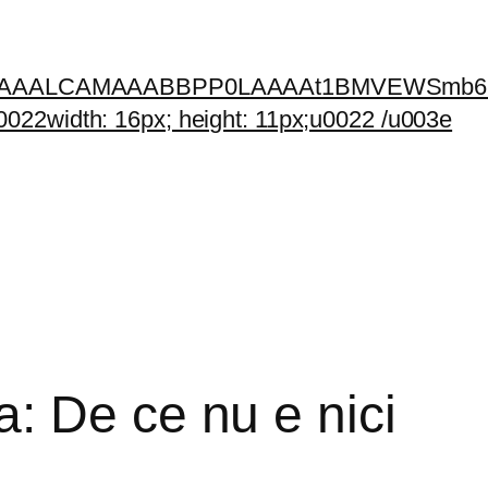
AAAALCAMAAABBPP0LAAAAt1BMVEWSmb66z+1
22width: 16px; height: 11px;u0022 /u003e
: De ce nu e nici