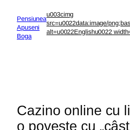
Sari
u003cimg
la
Pensiunea
src=u0022data:image/pn
conținut
Apuseni
alt=u0022Englishu0022 width
Boga
Cazino online cu 
o poveste cu „câșt