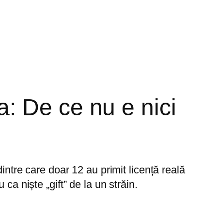
: De ce nu e nici
intre care doar 12 au primit licență reală
ca niște „gift” de la un străin.