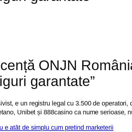
licență ONJN România
iguri garantate”
ist, e un registru legal cu 3.500 de operatori, d
Betano, Unibet și 888casino ca nume serioase, nu 
u e atât de simplu cum pretind marketerii