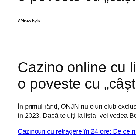
Written by
in
Cazino online cu 
o poveste cu „câșt
În primul rând, ONJN nu e un club exclusiv
în 2023. Dacă te uiți la lista, vei vedea 
Cazinouri cu retragere în 24 ore: De ce n