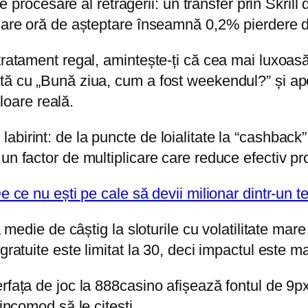
 de procesare al retragerii: un transfer prin Skril
ecare oră de așteptare înseamnă 0,2% pierdere 
tratament regal, amintește-ți că cea mai luxoasă
ă cu „Bună ziua, cum a fost weekendul?” și apoi
aloare reală.
irint: de la puncte de loialitate la “cashback” d
n factor de multiplicare care reduce efectiv pro
e ce nu ești pe cale să devii milionar dintr-un t
 medie de câștig la sloturile cu volatilitate mare
gratuite este limitat la 30, deci impactul este ma
erfața de joc la 888casino afișează fontul de 9
incomod să le citești.