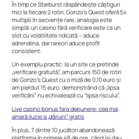
În timp ce Starburst răspândește câștiguri
mici la fiecare 2 rotiri, Gonzo’s Quest oferă 5x
multiplii în secvențe rare; analogia este
simplă: un casino fără verificare este ca un
slot cu volatilitate ridicată – aduce
adrenalina, dar rareori aduce profit
consistent.
Un exemplu practic: la un site ce pretinde
„verificare gratuită”, am parcurs 150 de rotiri
de Gonzo’s Quest cu o miză de 0,10 euro și
am pierdut 15 euro, demonstrând că „lipsa
verificării” nu echivalează cu “lipsa riscului”.
Live casino bonus fara depunere: cea mai
amară iluzie a „dăruirii” gratis
În plus, 7 dintre 10 jucători abandonează
platforma în primele 48 de ore, când își dau