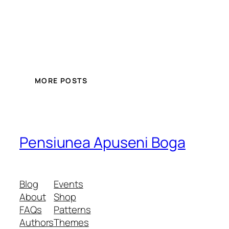
MORE POSTS
Pensiunea Apuseni Boga
Blog
Events
About
Shop
FAQs
Patterns
Authors
Themes