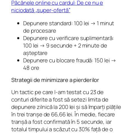
Păcănele online cu cardul: De ce nu e
niciodată „super‑ofertă”
Depunere standard: 100 lei → 1 minut
de procesare
Depunere cu verificare suplimentară:
100 lei → 9 secunde + 2 minute de
așteptare
Depunere cu blocare fraudă: 150 lei →
48 ore
Strategii de minimizare a pierderilor
Un tactic pe care l-am testat cu 23 de
conturi diferite a fost să setezi limita de
depunere zilnică la 200 lei și să împarţi plățile
în trei tranșe de 66,66 lei. În medie, fiecare
tranșă a fost confirmată în 5 secunde, iar
totalul timpului a scăzut cu 30% față de o