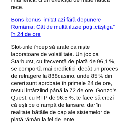
rece.
Bons bonus limitat azi fără depunere
România: Cât de multă iluzie poți „câștiga”
în 24 de ore
Slot‑urile încep să arate ca niște
laboratoare de volatilitate. Un joc ca
Starburst, cu frecvență de plată de 96,1 %,
se comportă mai predictibil decât un proces
de retragere la 888casino, unde 85 % din
cereri sunt aprobate în primele 24 de ore,
restul întârziind până la 72 de ore. Gonzo’s
Quest, cu RTP de 96,5 %, te face să crezi
că ești pe o rampă de lansare, dar în
realitate bătăile de cap ale sistemelor de
plată rămân la fel de lente.