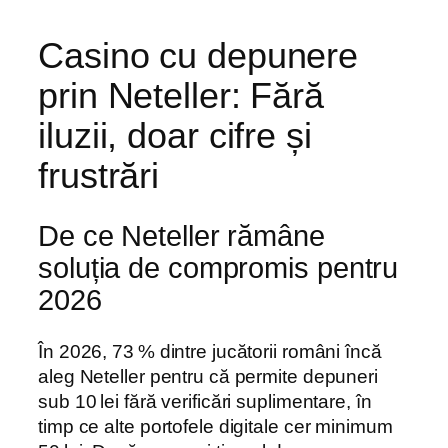
Casino cu depunere
prin Neteller: Fără
iluzii, doar cifre și
frustrări
De ce Neteller rămâne
soluția de compromis pentru
2026
În 2026, 73 % dintre jucătorii români încă
aleg Neteller pentru că permite depuneri
sub 10 lei fără verificări suplimentare, în
timp ce alte portofele digitale cer minimum