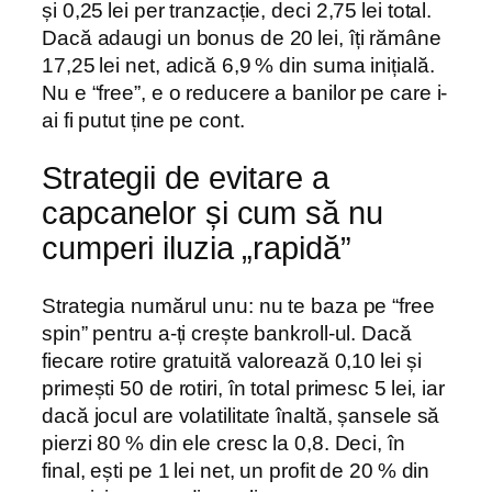
și 0,25 lei per tranzacție, deci 2,75 lei total.
Dacă adaugi un bonus de 20 lei, îți rămâne
17,25 lei net, adică 6,9 % din suma inițială.
Nu e “free”, e o reducere a banilor pe care i-
ai fi putut ține pe cont.
Strategii de evitare a
capcanelor și cum să nu
cumperi iluzia „rapidă”
Strategia numărul unu: nu te baza pe “free
spin” pentru a-ți crește bankroll-ul. Dacă
fiecare rotire gratuită valorează 0,10 lei și
primești 50 de rotiri, în total primesc 5 lei, iar
dacă jocul are volatilitate înaltă, șansele să
pierzi 80 % din ele cresc la 0,8. Deci, în
final, ești pe 1 lei net, un profit de 20 % din