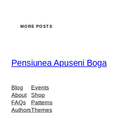
MORE POSTS
Pensiunea Apuseni Boga
Blog
Events
About
Shop
FAQs
Patterns
Authors
Themes