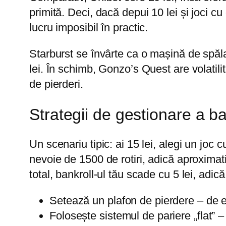
primită. Deci, dacă depui 10 lei și joci cu
lucru imposibil în practic.
Starburst se învârte ca o mașină de spăla
lei. În schimb, Gonzo’s Quest are volatilit
de pierderi.
Strategii de gestionare a b
Un scenariu tipic: ai 15 lei, alegi un joc c
nevoie de 1500 de rotiri, adică aproximat
total, bankroll‑ul tău scade cu 5 lei, adic
Setează un plafon de pierdere – de e
Folosește sistemul de pariere „flat” –