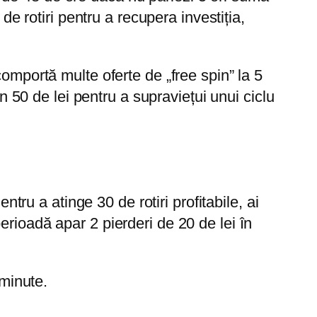
de rotiri pentru a recupera investiția,
omportă multe oferte de „free spin” la 5
n 50 de lei pentru a supraviețui unui ciclu
ntru a atinge 30 de rotiri profitabile, ai
rioadă apar 2 pierderi de 20 de lei în
minute.