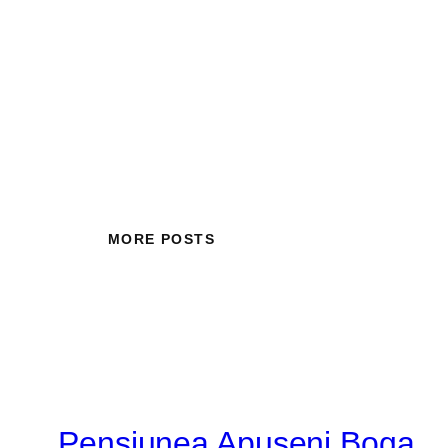
MORE POSTS
Pensiunea Apuseni Boga