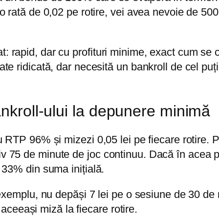
 o rată de 0,02 pe rotire, vei avea nevoie de 500 
t: rapid, dar cu profituri minime, exact cum se c
ate ridicată, dar necesită un bankroll de cel puți
ankroll‑ului la depunere minimă
u RTP 96% și mizezi 0,05 lei pe fiecare rotire. Pe
iv 75 de minute de joc continuu. Dacă în acea pe
ă 33% din suma inițială.
xemplu, nu depăși 7 lei pe o sesiune de 30 de 
 aceeași miză la fiecare rotire.