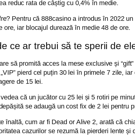
tea reduc rata de câștig cu 0,4% în medie.
fre? Pentru că 888casino a introdus în 2022 un f
 ore, iar blocajul durează în medie 48 de ore.
de ce ar trebui să te sperii de el
e să promită acces la mese exclusive și “gift” de
VIP” pierd cel puțin 30 lei în primele 7 zile, ia
agere de 15 lei.
i vedea că un jucător cu 25 lei și 5 rotiri pe mi
 depășită se adaugă un cost fix de 2 lei pentru p
ate înaltă, cum ar fi Dead or Alive 2, arată că ch
ritatea cazurilor se rezumă la pierderi lente și 