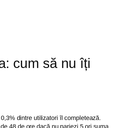
 cum să nu îți
0,3% dintre utilizatori îl completează.
de 48 de ore dacă nu pariezi 5 ori suma