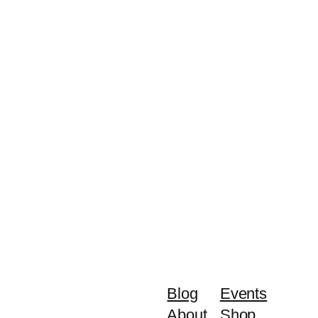
Blog
Events
About
Shop