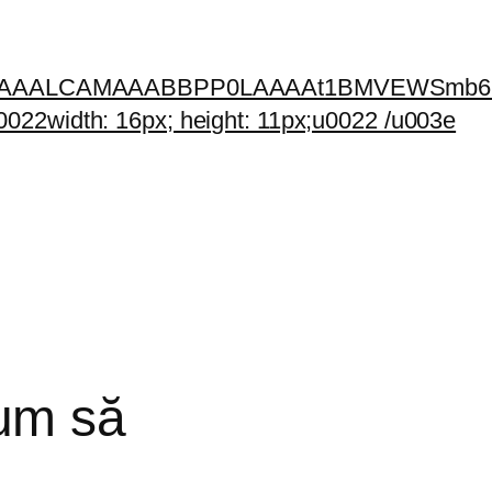
AAAALCAMAAABBPP0LAAAAt1BMVEWSmb66z+1
22width: 16px; height: 11px;u0022 /u003e
um să