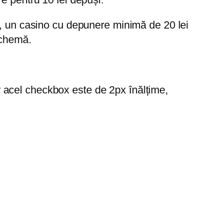
j, un casino cu depunere minimă de 20 lei
schemă.
Dar acel checkbox este de 2px înălțime,