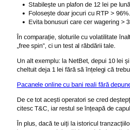
Stabilește un plafon de 12 lei pe lună
Folosește doar jocuri cu RTP > 96%
Evita bonusuri care cer wagering > 3
În comparație, sloturile cu volatilitate în
„free spin”, ci un test al răbdării tale.
Un alt exemplu: la NetBet, depui 10 lei și p
cheltuit deja 1 lei fără să înțelegi că tre
Pacanele online cu bani reali fără depuner
De ce tot acești operatori se cred deștepți
citesc T&C, iar restul se înțeapă de capul
În plus, dacă te uiți la istoricul tranzacț