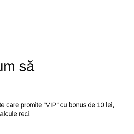
um să
site care promite “VIP” cu bonus de 10 lei,
alcule reci.