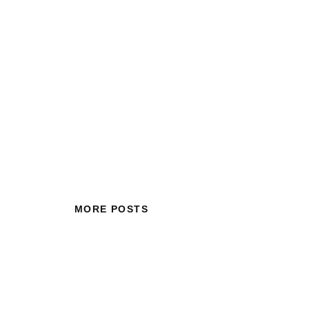
MORE POSTS