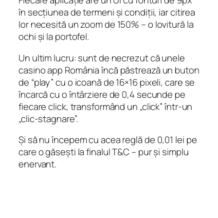
Fiecare aplicație are un UI cu fonturi de 9px
în secțiunea de termeni și condiții, iar citirea
lor necesită un zoom de 150% – o lovitură la
ochi și la portofel.
Un ultim lucru: sunt de necrezut că unele
casino app România încă păstrează un buton
de “play” cu o icoană de 16×16 pixeli, care se
încarcă cu o întârziere de 0,4 secunde pe
fiecare click, transformând un „click” într-un
„clic‑stagnare”.
Și să nu începem cu acea reglă de 0,01 lei pe
care o găsești la finalul T&C – pur și simplu
enervant.