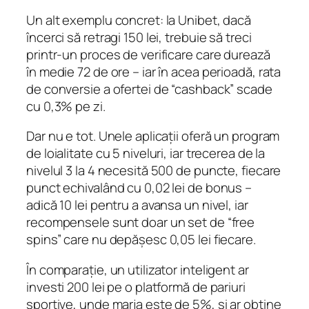
Un alt exemplu concret: la Unibet, dacă
încerci să retragi 150 lei, trebuie să treci
printr-un proces de verificare care durează
în medie 72 de ore – iar în acea perioadă, rata
de conversie a ofertei de “cashback” scade
cu 0,3% pe zi.
Dar nu e tot. Unele aplicații oferă un program
de loialitate cu 5 niveluri, iar trecerea de la
nivelul 3 la 4 necesită 500 de puncte, fiecare
punct echivalând cu 0,02 lei de bonus –
adică 10 lei pentru a avansa un nivel, iar
recompensele sunt doar un set de “free
spins” care nu depășesc 0,05 lei fiecare.
În comparație, un utilizator inteligent ar
investi 200 lei pe o platformă de pariuri
sportive, unde marja este de 5%, și ar obține