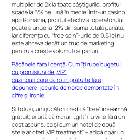
multiplier de 2x la toate câștigurile, profitul
scade la 5% pe lună în medie. Într-un casino
app România, profitul efectiv al operatorului
poate ajunge la 12% din suma totală pariată,
iar diferența cu “free spin”-urile de 0,5 lei nu
este altceva decât un truc de marketing
pentru a crește volumul de pariuri.
Păcănele fara licență: Cum îți rupe bugetul
cu promisiuni de „VIP”
cazinouri care da rotiri gratuite fara
depunere: jocurile de noroc demontate în
cifre și ironie
Și totuși, unii jucători cred că “free” înseamnă
gratuit; ei uită că nici un „gift” nu vine fără un
cost ascuns, ca și cum un hotel de două
stele ar oferi „VIP treatment” – adică doar un