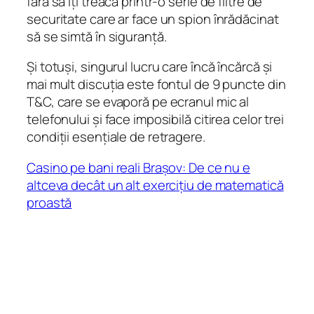
fără să îţi treacă printr-o serie de filtre de
securitate care ar face un spion înrădăcinat
să se simtă în siguranță.
Și totuși, singurul lucru care încă încărcă și
mai mult discuția este fontul de 9 puncte din
T&C, care se evaporă pe ecranul mic al
telefonului și face imposibilă citirea celor trei
condiții esențiale de retragere.
Casino pe bani reali Brașov: De ce nu e
altceva decât un alt exercițiu de matematică
proastă