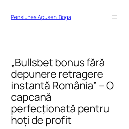
Pensiunea Apuseni Boga
„Bullsbet bonus fără
depunere retragere
instantă România” – O
capcană
perfecţionată pentru
hoţi de profit