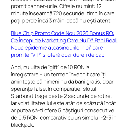
promit banner‑urile. Cifrele nu mint: 12
minute înseamnă 720 secunde, timp în care
poți pierde încă 3 mâini dacă nu ești atent.
Blue Chip Promo Code Nou 2026 Bonus RO:
Ce Încep̦í de Marketing Care Nu Dă Bani Reali
Noua epidemie a „casinourilor noi” care
promite “VIP” și oferă doar dureri de cap
And, nu uita de “gift” de 10 RON la
înregistrare – un termen învechit care îți
amintește că nimeni nu dă bani gratis, doar
speranțe false. În comparație, slotul
Starburst trage peste 2 secunde pe rotire,
iar volatilitatea lui este atât de scăzută încât
ar putea să-ți ofere 5 câștiguri consecutive
de 0,5 RON, comparativ cu un simplu 1‑2‑3 în
blackjack.