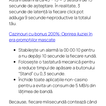
secunde de așteptare. În realitate, 3
secunde de latență la fiecare click pot
adăuga 9 secunde neproductive la totalul
tău.
Cazinouri cu bonus 200%: Oprirea iluziei în
era promoțiilor mascate
Stabilește un alarmă la 00:00:10 pentru
a nu depăși 10 secunde la fiecare rundă.
Folosește o tastatură mecanică pentru
a reduce timpul de apăsare a butonului
“Stand” cu 0,3 secunde.
Închide toate aplicațiile non‑casino
pentru a evita un consum de 5 MB/s din
lățimea de bandă.
Because, fiecare milisecundă contează când