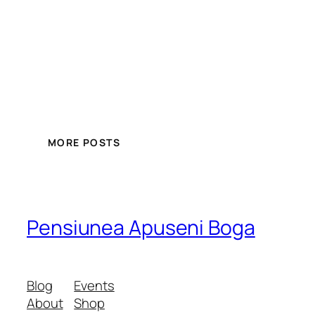
MORE POSTS
Pensiunea Apuseni Boga
Blog
Events
About
Shop