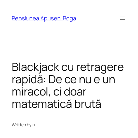
Pensiunea Apuseni Boga
Blackjack cu retragere
rapidă: De ce nu e un
miracol, ci doar
matematică brută
Written by
in