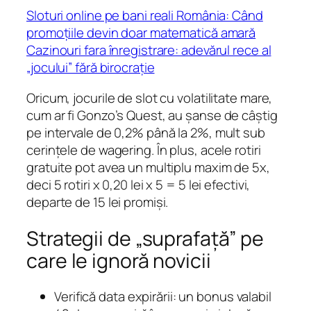
Sloturi online pe bani reali România: Când
promoțiile devin doar matematică amară
Cazinouri fara înregistrare: adevărul rece al
„jocului” fără birocrație
Oricum, jocurile de slot cu volatilitate mare,
cum ar fi Gonzo’s Quest, au șanse de câștig
pe intervale de 0,2% până la 2%, mult sub
cerințele de wagering. În plus, acele rotiri
gratuite pot avea un multiplu maxim de 5x,
deci 5 rotiri x 0,20 lei x 5 = 5 lei efectivi,
departe de 15 lei promiși.
Strategii de „suprafață” pe
care le ignoră novicii
Verifică data expirării: un bonus valabil