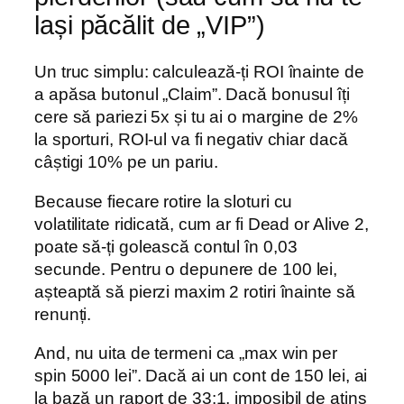
lași păcălit de „VIP”)
Un truc simplu: calculează-ți ROI înainte de
a apăsa butonul „Claim”. Dacă bonusul îți
cere să pariezi 5x și tu ai o margine de 2%
la sporturi, ROI-ul va fi negativ chiar dacă
câștigi 10% pe un pariu.
Because fiecare rotire la sloturi cu
volatilitate ridicată, cum ar fi Dead or Alive 2,
poate să-ți golească contul în 0,03
secunde. Pentru o depunere de 100 lei,
așteaptă să pierzi maxim 2 rotiri înainte să
renunți.
And, nu uita de termeni ca „max win per
spin 5000 lei”. Dacă ai un cont de 150 lei, ai
la bază un raport de 33:1, imposibil de atins