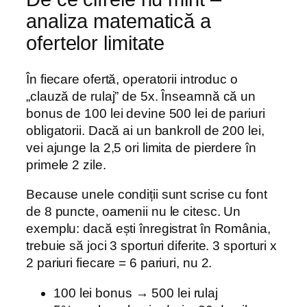
analiza matematică a
ofertelor limitate
În fiecare ofertă, operatorii introduc o
„clauză de rulaj” de 5x. Înseamnă că un
bonus de 100 lei devine 500 lei de pariuri
obligatorii. Dacă ai un bankroll de 200 lei,
vei ajunge la 2,5 ori limita de pierdere în
primele 2 zile.
Because unele condiții sunt scrise cu font
de 8 puncte, oamenii nu le citesc. Un
exemplu: dacă ești înregistrat în România,
trebuie să joci 3 sporturi diferite. 3 sporturi x
2 pariuri fiecare = 6 pariuri, nu 2.
100 lei bonus → 500 lei rulaj