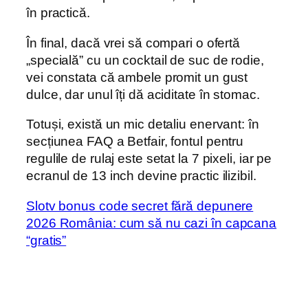
în practică.
În final, dacă vrei să compari o ofertă
„specială” cu un cocktail de suc de rodie,
vei constata că ambele promit un gust
dulce, dar unul îți dă aciditate în stomac.
Totuși, există un mic detaliu enervant: în
secțiunea FAQ a Betfair, fontul pentru
regulile de rulaj este setat la 7 pixeli, iar pe
ecranul de 13 inch devine practic ilizibil.
Slotv bonus code secret fără depunere
2026 România: cum să nu cazi în capcana
“gratis”