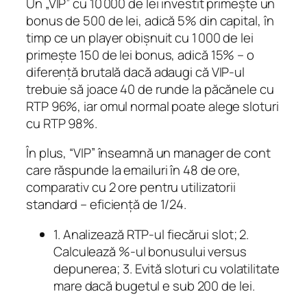
Un „VIP” cu 10 000 de lei investit primește un
bonus de 500 de lei, adică 5% din capital, în
timp ce un player obișnuit cu 1 000 de lei
primește 150 de lei bonus, adică 15% – o
diferență brutală dacă adaugi că VIP-ul
trebuie să joace 40 de runde la păcănele cu
RTP 96%, iar omul normal poate alege sloturi
cu RTP 98%.
În plus, “VIP” înseamnă un manager de cont
care răspunde la emailuri în 48 de ore,
comparativ cu 2 ore pentru utilizatorii
standard – eficiență de 1/24.
1. Analizează RTP‑ul fiecărui slot; 2.
Calculează %‑ul bonusului versus
depunerea; 3. Evită sloturi cu volatilitate
mare dacă bugetul e sub 200 de lei.