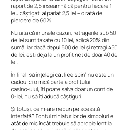
raport de 2,5 înseamnă că pentru fiecare 1
leu câștigat, ai pariat 2,5 lei – o rată de
pierdere de 60%.
Nu uita că în unele cazuri, retragerile sub 50
de lei sunt taxate cu 10 lei, adică 20% din
sumă, iar dacă depui 500 de lei și retragi 450
de lei, ești deja la un profit net de doar 40 de
lei.
În final, să înțelegi că „free spin” nu este un
cadou, ci o mică parte a profitului
casino‑ului, îți poate salva doar un cont de
0‑lei, nu să îți aducă câștiguri.
Și totuși, ce m‑are nebun pe această
interfață? Fontul miniaturilor de simboluri e
atât de mic încât trebuie să apropie lentila