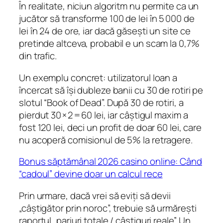
În realitate, niciun algoritm nu permite ca un
jucător să transforme 100 de lei în 5 000 de
lei în 24 de ore, iar dacă găsești un site ce
pretinde altceva, probabil e un scam la 0,7%
din trafic.
Un exemplu concret: utilizatorul Ioan a
încercat să își dubleze banii cu 30 de rotiri pe
slotul “Book of Dead”. După 30 de rotiri, a
pierdut 30 × 2 = 60 lei, iar câștigul maxim a
fost 120 lei, deci un profit de doar 60 lei, care
nu acoperă comisionul de 5% la retragere.
Bonus săptămânal 2026 casino online: Când
“cadoul” devine doar un calcul rece
Prin urmare, dacă vrei să eviți să devii
„câștigător prin noroc”, trebuie să urmărești
raportul „pariuri totale / câștiguri reale”. Un