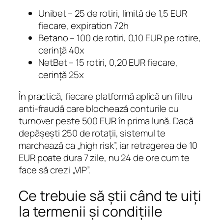
Unibet – 25 de rotiri, limită de 1,5 EUR
fiecare, expiration 72h
Betano – 100 de rotiri, 0,10 EUR pe rotire,
cerință 40x
NetBet – 15 rotiri, 0,20 EUR fiecare,
cerință 25x
În practică, fiecare platformă aplică un filtru
anti-fraudă care blochează conturile cu
turnover peste 500 EUR în prima lună. Dacă
depășești 250 de rotații, sistemul te
marchează ca „high risk”, iar retragerea de 10
EUR poate dura 7 zile, nu 24 de ore cum te
face să crezi „VIP”.
Ce trebuie să știi când te uiți
la termenii și condițiile