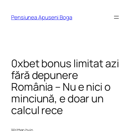
Pensiunea Apuseni Boga
0xbet bonus limitat azi
fără depunere
România – Nu e nici o
minciună, e doar un
calcul rece
Written by
in