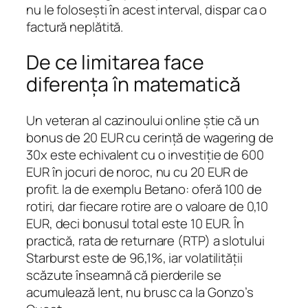
nu le folosești în acest interval, dispar ca o
factură neplătită.
De ce limitarea face
diferența în matematică
Un veteran al cazinoului online știe că un
bonus de 20 EUR cu cerință de wagering de
30x este echivalent cu o investiție de 600
EUR în jocuri de noroc, nu cu 20 EUR de
profit. Ia de exemplu Betano: oferă 100 de
rotiri, dar fiecare rotire are o valoare de 0,10
EUR, deci bonusul total este 10 EUR. În
practică, rata de returnare (RTP) a slotului
Starburst este de 96,1%, iar volatilității
scăzute înseamnă că pierderile se
acumulează lent, nu brusc ca la Gonzo’s