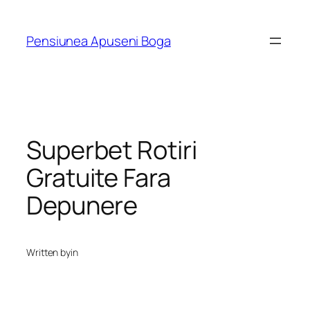
Pensiunea Apuseni Boga
Superbet Rotiri
Gratuite Fara
Depunere
Written by
in