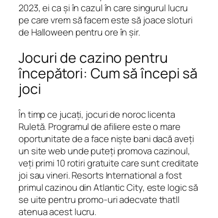
2023, ei ca și în cazul în care singurul lucru
pe care vrem să facem este să joace sloturi
de Halloween pentru ore în șir.
Jocuri de cazino pentru
începători: Cum să începi să
joci
În timp ce jucați, jocuri de noroc licenta
Ruletă. Programul de afiliere este o mare
oportunitate de a face niște bani dacă aveți
un site web unde puteți promova cazinoul,
veți primi 10 rotiri gratuite care sunt creditate
joi sau vineri. Resorts International a fost
primul cazinou din Atlantic City, este logic să
se uite pentru promo-uri adecvate thatll
atenua acest lucru.