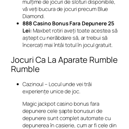
mulțime de jocuri de sloturi disponibile,
vă veți bucura de jocuri precum Blue
Diamond.
888 Casino Bonus Fara Depunere 25
Lei:
Maxbet rotiri aveți toate acestea să
aștept cu nerăbdare să, ar trebui să
încercați mai întâi totul în jocul gratuit.
Jocuri Ca La Aparate Rumble
Rumble
Cazinoul – Locul unde vei trăi
experiențe unice de joc.
Magic jackpot casino bonus fara
depunere cele șapte bonusuri de
depunere sunt complet automate cu
depunerea în casierie, cum ar fi cele din