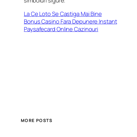
simboluri sigure.
La Ce Loto Se Castiga Mai Bine
Bonus Casino Fara Depunere Instant
Paysafecard Online Cazinouri
MORE POSTS