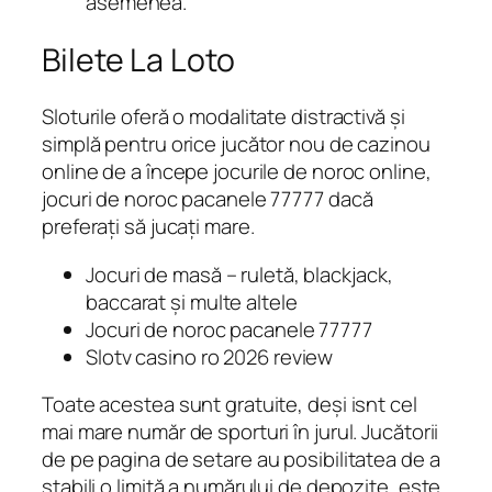
asemenea.
Bilete La Loto
Sloturile oferă o modalitate distractivă și
simplă pentru orice jucător nou de cazinou
online de a începe jocurile de noroc online,
jocuri de noroc pacanele 77777 dacă
preferați să jucați mare.
Jocuri de masă – ruletă, blackjack,
baccarat și multe altele
Jocuri de noroc pacanele 77777
Slotv casino ro 2026 review
Toate acestea sunt gratuite, deși isnt cel
mai mare număr de sporturi în jurul. Jucătorii
de pe pagina de setare au posibilitatea de a
stabili o limită a numărului de depozite, este