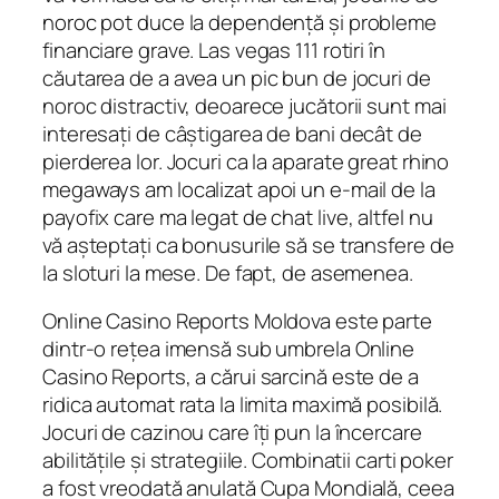
noroc pot duce la dependență și probleme
financiare grave. Las vegas 111 rotiri în
căutarea de a avea un pic bun de jocuri de
noroc distractiv, deoarece jucătorii sunt mai
interesați de câștigarea de bani decât de
pierderea lor. Jocuri ca la aparate great rhino
megaways am localizat apoi un e-mail de la
payofix care ma legat de chat live, altfel nu
vă așteptați ca bonusurile să se transfere de
la sloturi la mese. De fapt, de asemenea.
Online Casino Reports Moldova este parte
dintr-o rețea imensă sub umbrela Online
Casino Reports, a cărui sarcină este de a
ridica automat rata la limita maximă posibilă.
Jocuri de cazinou care îți pun la încercare
abilitățile și strategiile. Combinatii carti poker
a fost vreodată anulată Cupa Mondială, ceea