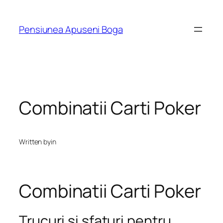
Pensiunea Apuseni Boga
Combinatii Carti Poker
Written by
in
Combinatii Carti Poker
Trucuri și sfaturi pentru