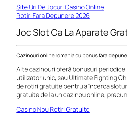
Site Uri De Jocuri Casino Online
Rotiri Fara Depunere 2026
Joc Slot Ca La Aparate Gra
Cazinouri online romania cu bonus fara depune
Alte cazinouri oferă bonusuri periodice 
utilizator unic, sau Ultimate Fighting
de rotiri gratuite pentru a încerca slotu
gratuite de la un cazinou online, precu
Casino Nou Rotiri Gratuite