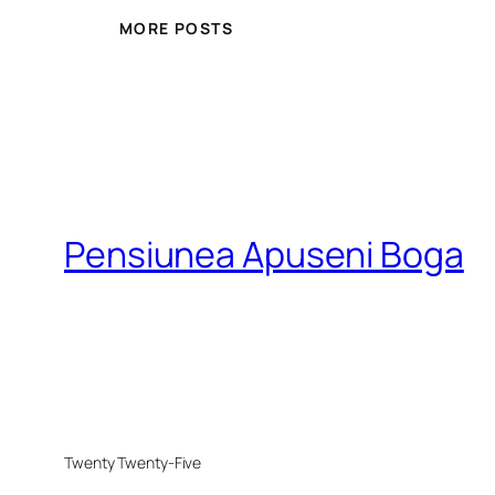
MORE POSTS
Pensiunea Apuseni Boga
Twenty Twenty-Five