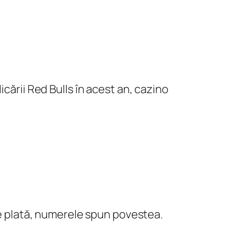
cării Red Bulls în acest an, cazino
 de plată, numerele spun povestea.