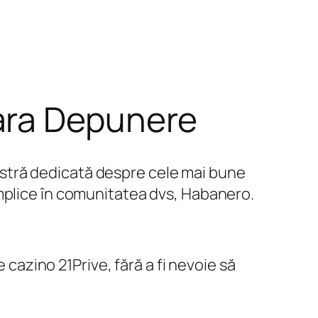
ara Depunere
noastră dedicată despre cele mai bune
e implice în comunitatea dvs, Habanero.
cazino 21Prive, fără a fi nevoie să