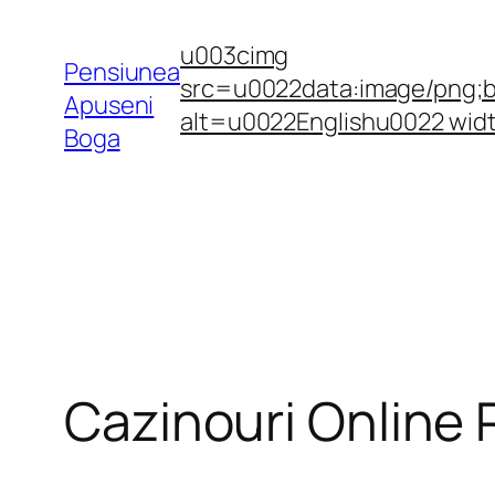
u003cimg
Pensiunea
src=u0022data:image/png
Apuseni
alt=u0022Englishu0022 widt
Boga
Cazinouri Online