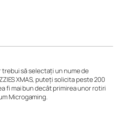
r trebui să selectați un nume de
ZIES XMAS, puteți solicita peste 200
a fi mai bun decât primirea unor rotiri
ecum Microgaming.