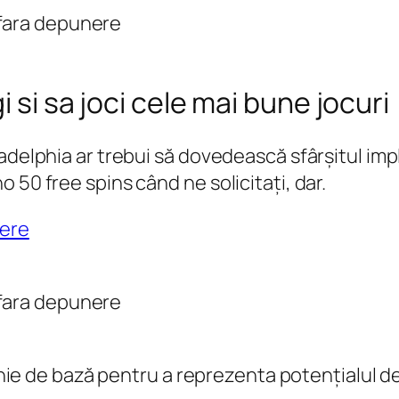
 fara depunere
i si sa joci cele mai bune jocuri
delphia ar trebui să dovedească sfârșitul impli
 50 free spins când ne solicitați, dar.
nere
 fara depunere
 linie de bază pentru a reprezenta potențialul